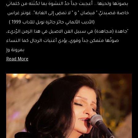
بصوتها ولحنِها... أُعجبت جداً حدّ النشوة بما لحّنَته من كلماتي
خاصة قصيدتيَّ " فيضان " و " لا تمضِ إلى الغابة". غونتر غراس
(الأديب الألماني حائز جائزة نوبل للآداب 1999 )
"جاهدة (مجاهدة) في سبيل الفن الاصيل في هذا الزمن الرّديء،
صوتُها متمكن جداً وقوي، يؤدي أغنيات الرجال كما النساء
بمرونة وإ
Read More