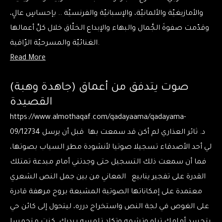
والأمازيغيّة والألمانيّة، والإسبانيّة والفرنسيّة .. بإحساسٍ عالٍ،
وقدّمت صفوةَ الجَّمال والبهاء والإبداع الخلّاق خلال كلِّ أعمالها
الغنائيّة والمسرحيّة الرّاقية.
Read More
(جاهدة وهبة) صوت يتدفق من أعماق
القصيدة
https://www.almothaqaf.com/qadayaama/qadayama-
09/12734 د. ثائر العذاري لم أكن قد سمعت بها قبل أن يرسل
لي أحد الأصدقاء تسجيلا صوتيا لأنشودة مطر السياب بصوتها،
فما أن سمعت ذلك التسجيل حتى وجدتني أمام مبدعة تمتلك
القدرة على تفجير ينابيع المعاني من بين جمل النص الشعري
معتمدة على إمكاناتها الصوتية المشبعة بروح مرهفة قادرة
على الغوص في لجة النص واستخراج درره، ليتحول إلى كائن حي
يتجسد أمامك تراه وتشمه وتكاد تلمسه بيديك. كنت متحمسا