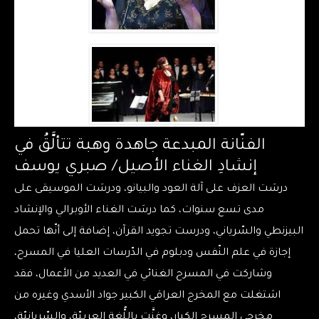
الفنّانة المبدعة جاهدة وهبة تتألَّقُ في
إنشادِ الغناء الأصيل/ صبري يوسف
درسَت العزف على آلة العود والبيانو، ودرسَت الموسيقى على
مدى تسع سنوات، كما درسَت الغناء الأوبرالي والإنشاد
البيزنطي والسّرياني، ودرست تجويد القرآن، إضافة إلى أنّها تحمل
إجازة في علم النّفس ودبلوم في الدّرسات العليا في المسرح،
وشاركت في المسرح الغنائي في العديد من الأعمال، فقد
اشتغلت مع المخرج العراقي الكبير جواد الأسدي وغيره من
مخرجي المسرح الكبار، وغنَّت باللُّغة العربيّة، والسّريانيّة،