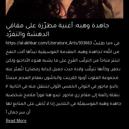
جاهدة وهبه: أغنية مطرّزة على مقامَي
الدهشة والتفرّد
https://al-akhbar.com/Literature_Arts/303663 في «ما طلبتُ
من الله» لجاهدة وهبه، المقدمة الموسيقية تبدأها آلات النفخ
لتنثر مناخاً من الترقّب الفَرِح على ما يشبه هدوء الأداجيو ولكن
بخفر، وكأنها تترقّب ولادة حدث جميل (بداية رمضان) لتُعبّر عنه
مجموعة الفلوت أوبوا كلارينت والباسّون بمقام العجم مبتدئاً
بالدو ماجور في الثواني الخمس الأولى لتنتقل منه في الثانية ١٢
بنقلة رائعة إلى مقام ري ماجور. تبدو هنا فوراً ملامح شخصية
جاهدة وهبه الموسيقيّة في التلحين إذا لا يُخفى على المتابع لها
أن سر جمال أ
Read More