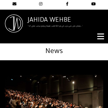
JAHIDA WEHBE
" يمكن على شي درب، في مرا كلّا قلب، هيمان وعم بيحب، متلي أنا..."
News