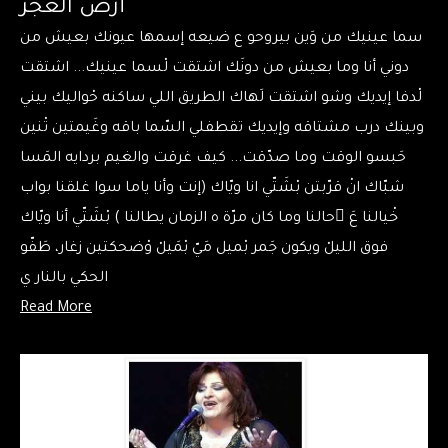
أرض الغجر
سما عينيك من وَين بيروحو ع ضيعه إسمها عيونك بعيش من
دوني أنا وما بعيش من دونَك اشتقت لْسما عينيك... اشتقت
لْدفا إيديك وشو اشتقت لَهاك الطريق اللي ساكنه حْواليك بيني
وبينك درب مشتاقه وإيديك تقطفلي السّما باقه وغَيمتين تْنين
حَبسو الوقت وما صدّقت... كيف غرقت والغيم بردايه المَسا
شبّاك انْ قرّبتن بْشَتّي انا ويّاك (إنت وأنا ياما سوا غلقنا بواب
خْيالنا عَ َحالنا وما كان مرّة ه الزمان يطالنا ) بْشَتّي أنا ويّاك
فوق الليلْ ويكون جَمر بْميل مَيّ بْمَيلْ وْضحكتين زغار، طَفّو
الحكي بالنار ي
Read More