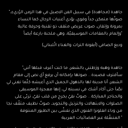
"جاهدة (مجاهدة) في سبيل الفن الاصيل في هذا الزمن الرّديء،
صوتُها متمكن جداً وقوي، يؤدي أغنيات الرجال كما النساء
بمرونة وإتقان، صوت عريض مثقف ذو تقنية وحرفة عالية
وإلمام بالمقامات الموسيقيّة، وهي ملحنة بارعة أيضاً"
وديع الصافي (أيقونة التراث والغناء الّلبناني)
"جاهدة وهبه ورَطتني بالشعر، ما كنت أعرف قبلها أنني
سأقترف قصيدة... صوتها بإمكانه أن يرفع أيَ نص إلى مقام
الشعر، أنا مدينة لها بالذهول الجميل الذي أعيشه كلّما تغني لي
نصّاَ حتى أكاد أشك في نسبته لي، إنها معجزة الموسيقى
والحناجر المباركة... صوتٌ نقيّ يخرج من قلب تقيّ، تربّى على
الصلوات والابتهالات والترتيل والتجويد، صوتٌ نظيف مثقّف نجا
من وباء انفلونزا الفنون الذي تفشّى بين الطيور المنتوفة
المتنقّلة عبر الفضائيات العربية "