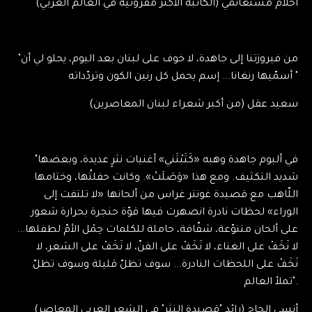
أحلام مستغانمي (الكاتبة الأكثر مقروئيّة في العالم العربي)
"من فيروزتنا إلى جاهدة، لا خوف على لبنان بعد اليوم، يحلو لي أن
أسمّيها رنغانا... إسم يحمل كل رنين الكون وتردّداته "
سعيد عقل (من أكبر شعراء لبنان المعاصرين)
"في ألبوم جاهدة وهبه «كَتَبْتَني» أغنيات نثرٍ عديدة، وبعضها
شديد التكثيف. ومع هذا «وَصَلَتْ». وكانت حفلتُها، وختامها
اللّاهب مع قصيدة غونتر غراس من ألحانها «لا تلتفت إلى
الوراء» لحظات نادرة انصهرت فيها قوّة حنجرة بحرارة شعور
على ألحان متنوّعة، شفّافة، حاملة للكلمات حِمْل الأمّ لطفلها...
لا نَخَفْ على الغناء، لا نَخَفْ على الفنّ، لا نَخَفْ على الشعر، لا
نَخَفْ على اللحظات النادرة... سوف تظلّ قليلة وسوف تظلّ
تملأ العالم".
أنسي الحاج (رائد "قصيدة النثر" في الشعر العربي المعاصر)