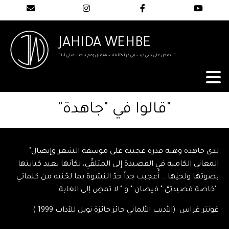
JAHIDA WEHBE
" يمكن على شي درب، في مرا كلّا قلب، هيمان وعم بيحب، متلي أنا..."
"قالوا في "جاهدة"
"لدى جاهدة وهبه قدرة عجيبة على موسقة الشعر وإيصال
المعاني الكامنة في القصيدة إلى المتلقّي، لكأنها تعيد كتابتها
بصوتها ولحنِها... أُعجبت جداً حدّ النشوة بما لحّنَته من كلماتي
خاصة قصيدتيَّ " فيضان " و " لا تمضِ إلى الغابة".
غونتر غراس (الأديب الألماني حائز جائزة نوبل للآداب 1999 )