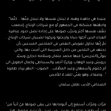
"عنيدة هي جاهدة وهبه، لا تبتذل نفسها ولا تبتذل فنّها... كلّما
واجهَتها مشكلة في الجمهور أو مع شركات الإنتاج، إندفعت
تثقّف نفسها أكثر وتدرّب صوتها على إجادة تصل حدود عباقرة
الغناء الذين أخلوا دنيانا وارتحلوا وتركونا لصبيان شركات الإنتاج...
ثمّ إنّها تحاول تعويض النقص في الملحنين المبدعين بأن
تجتهد في التلحين من داخل المدرسة التي آمنت بها، والتي
يتولّى(التدريس) فيها محمد عثمان وسلاَمة حجازي وسيّد
درويش وعبد الوهاب وزكريّا أحمد والسنباطي وكمال الطويل الى
أم كلثوم وأسمهان وعبد المطّلب... الصوت - النهر يزداد طلاوة
وصفاء، وهو يغنّي للغد لا للأمس..."
الصحافي الأديب طلال سلمان
"مرّات ومرّات أستمع إلى ألبوماتها حتى يبقى صوتها فيّ آتياً من